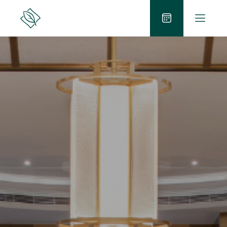
跳
打
至
逸
开
兰
内
立
选
容
即
单
预
订