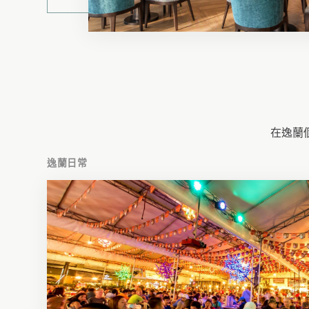
i
逸蘭盧灣服務式公寓
o
座落於上海新天地的尊貴地段，賓客可享受輕鬆愜
u
的入住時光，同時品味上海的地道美食和探索各式
s
樣的商店，並輕鬆探索市內的怡人景致。
預訂查詢
在逸蘭
逸蘭日常