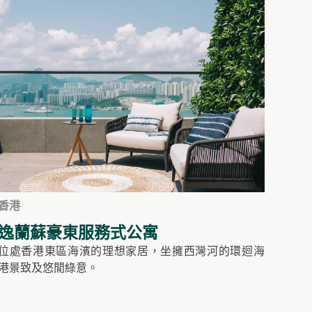
香港
逸蘭蘇豪東服務式公寓
位處香港東區海濱的理想家居，坐擁西灣河的環迴海
港景致及悠閒綠意。