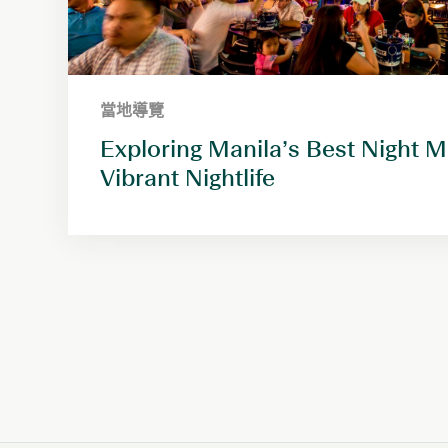
馬尼拉
當地導覽
逸蘭亞洲購物中心酒店及服務式公寓
Exploring Manila’s Best Night 
位於馬尼拉 Mall of Asia的中心地帶，為賓客提供
Vibrant Nightlife
捷、現代化、且能把風景如畫的馬尼拉灣盡收眼底
精致生活空間。
立即預訂
預訂查詢