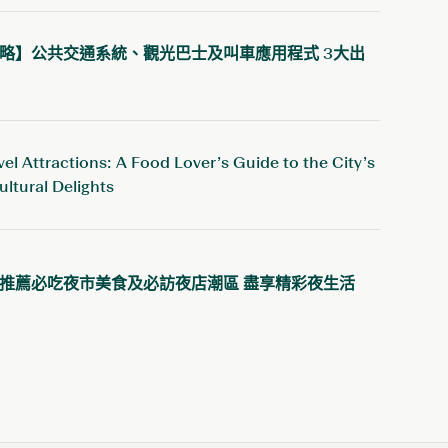
略】公共交通系統、觀光巴士及叫車應用程式 3大出
深圳
逸居公寓
大灣區一站式城市之家，坐落於深圳南山核心地帶，
el Attractions: A Food Lover’s Guide to the City’s
與港深都市的脈搏同頻共振，為大灣區科創人才和家
ultural Delights
庭在深圳都市喧囂中提供私密、舒適的理想居所。
預訂查詢
推薦必吃夜市美食及必訪夜店潮區 盡享精彩夜生活