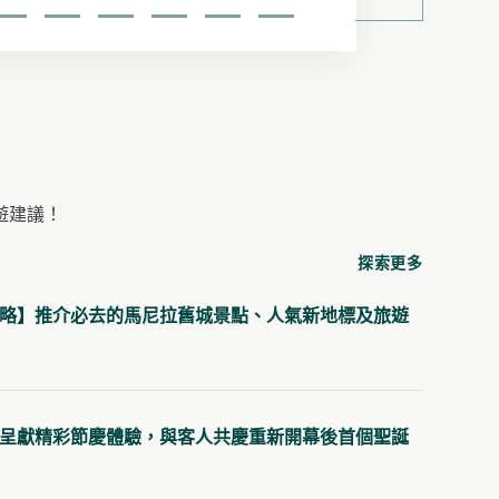
逸蘭烏節服務式公寓
2
3
4
5
6
7
位於新加坡最繁華的街道上，優越的地理位置讓賓客
可以便捷往返購物天堂烏節路。
立即預訂
預訂查詢
遊建議！
探索更多
略】推介必去的馬尼拉舊城景點、人氣新地標及旅遊
呈獻精彩節慶體驗，與客人共慶重新開幕後首個聖誕