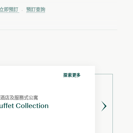
立即預訂
預訂查詢
探索更多
酒店及服務式公寓
寓
式公寓
寓
fet Collection
in Chin Chef’s Table at
 Privileges for Eligible SC
ast
s Exclusive Retreat
遇——逸蘭銅鑼灣酒店餐飲
N
ard Cardholders
e
x
新加坡
t