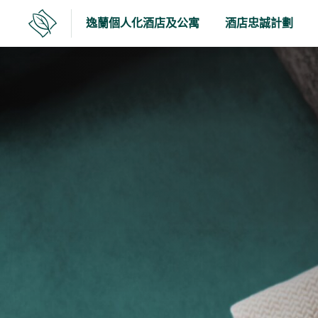
逸
跳
逸蘭個人化酒店及公寓
酒店忠誠計劃
至
蘭
逸
蘭
內
網
網
容
頁
頁