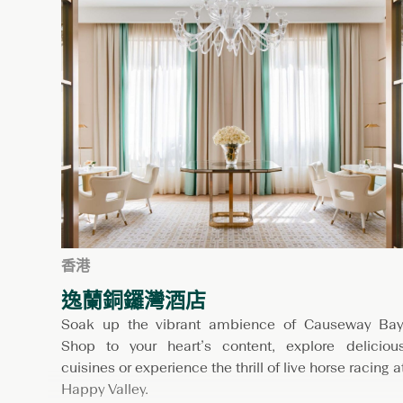
香港
逸蘭銅鑼灣酒店
Soak up the vibrant ambience of Causeway Bay
Shop to your heart’s content, explore deliciou
cuisines or experience the thrill of live horse racing a
Happy Valley.