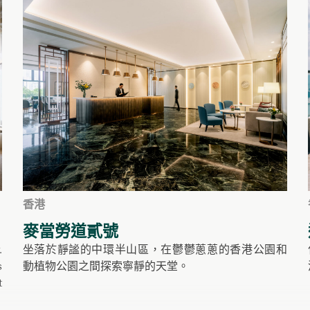
香港
麥當勞道貳號
.
坐落於靜謐的中環半山區，在鬱鬱蔥蔥的香港公園和
s
動植物公園之間探索寧靜的天堂。
t