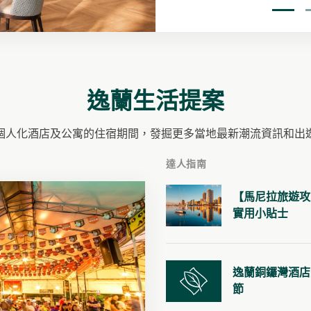
逸蘭武吉錫蘭服務式公寓
1
意
位於吉隆坡時尚的生活商圈。賓客可逛盡高檔精品
各
店、著名餐廳、娛樂場所及探索精彩繽紛的市內景
點。
逸蘭生活提案
立即預訂
預訂查詢
個人化酒店及公寓的住宿期間，發掘更多當地最新潮流資訊和出
達人指南
【馬尼拉旅遊攻
實用小貼士
逸蘭銅鑼灣酒店
節