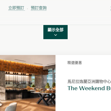
立即預訂
預訂查詢
顯示全部
精選優惠
馬尼拉逸蘭亞洲購物中心
墨爾本逸蘭議會花園酒店
香港逸蘭銅鑼灣酒店
新加坡逸蘭烏節服務式公
香港麥當勞道貳號
吉隆坡逸蘭武吉錫蘭服務
香港逸蘭蘇豪東服務式公
The Weekend Buf
The Ultimate Ch
‘One Dines Free’
Bed and Breakf
親子暢玩
Visa Cardholder
逸蘭賓客尊享待
Lanson Place
Cathay Masterc
優惠
吉隆坡