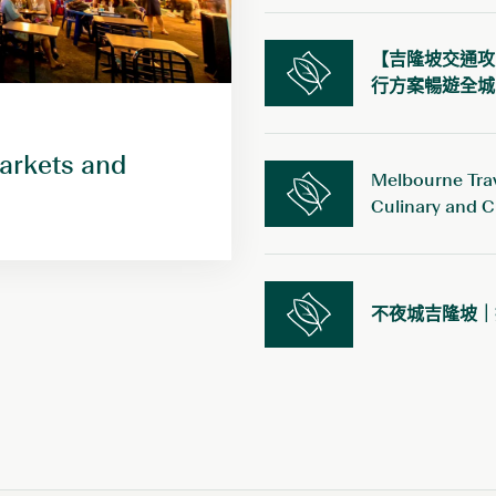
【吉隆坡交通攻
行方案暢遊全城
墨爾本
逸蘭議會花園酒店
Markets and
便
位於墨爾本市中心的優越地段Albert Street，毗鄰國會
Melbourne Trav
的
大廈。在繁華鬧市中，為賓客締造現代化及舒適的理
Culinary and C
想個人化酒店及公寓。
立即預訂
預訂查詢
不夜城吉隆坡｜